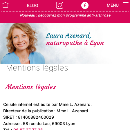
MENU
BLOG
Nouveau : découvrez mon programme anti-arthrose
Laura Azenard,
naturopathe à Lyon
Mentions légales
Mentions légales
Ce site internet est édité par Mme L. Azenard.
Directeur de la publication : Mme L. Azenard
SIRET : 81460882400029
Adresse : 58 rue du Lac, 69003 Lyon
Tél. :
06 87 37 77 36