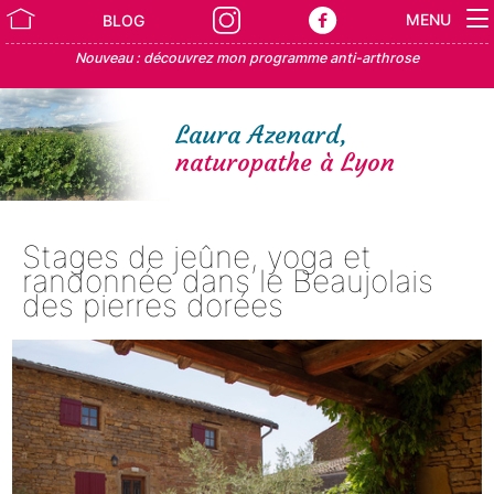
MENU
BLOG
Nouveau : découvrez mon programme anti-arthrose
Laura Azenard,
naturopathe à Lyon
Stages de jeûne, yoga et
randonnée dans le Beaujolais
des pierres dorées