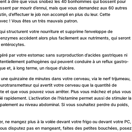
ient à dire que vous snobez les 40 bonhommes qui bossent pour
nissent par mourir d’ennui, mais que vous demandez aux 60 autres
tin, d’effectuer le job non accompli en plus du leur. Cette
 avec ! Vous êtes un très mauvais patron.
qui structurent votre nourriture et supprime l’enveloppe de
 enzymes accèdent alors plus facilement aux nutriments, qui seront
 entérocytes.
géré par votre estomac sans surproduction d’acides gastriques ni
entiellement pathogènes qui peuvent conduire à un reflux gastro-
e et, à long terme, un risque d’ulcère.
une quinzaine de minutes dans votre cerveau, via le nerf trijumeau,
 neurotransmetteur qui avertit votre cerveau que la quantité de
nte et que vous pouvez vous arrêter. Plus vous mâchez et plus vous
ié rapidement. L’activation de l’histamine permet aussi de stimuler la
ipalement au niveau abdominal. Si vous souhaitez perdre du poids,
, ne mangez plus à la volée devant votre frigo ou devant votre PC,
e vous disputez pas en mangeant, faites des petites bouchées, posez