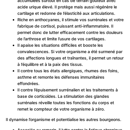
accumulées surtout en cas de terrain goûteux avec
acide urique élevé. Il protège mais aussi régénère le
cartilage et redonne de l’élasticité aux articulations.
Riche en anthocyanes, il stimule vos surrénales et votre
fabrique de cortisol, puissant anti-inflammatoire. Il
permet donc de lutter efficacement contre les douleurs
de l’arthrose et limite l’usure de vos cartilages.
Il apaise les situations difficiles et booste les
convalescences. Si votre organisme a été surmené par
des affections longues et traînantes, il permet un retour
à l’équilibre et à la paix des tissus.
Il contre tous les états allergiques, rhumes des foins,
asthme et remonte les défenses immunitaires
effondrées.
Il contre l’épuisement surrénalien et les traitements à
base de corticoïdes. La stimulation des glandes
surrénales réveille toutes les fonctions du corps et
remet le compteur de votre organisme à zéro.
Il dynamise l’organisme et potentialise les autres bourgeons.
Associée au romarin, il lutte contre la fatigue chronique.