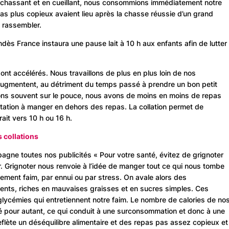
 chassant et en cueillant, nous consommions immédiatement notre
pas plus copieux avaient lieu après la chasse réussie d’un grand
e rassembler.
ès France instaura une pause lait à 10 h aux enfants afin de lutter
ont accélérés. Nous travaillons de plus en plus loin de nos
 augmentent, au détriment du temps passé à prendre un bon petit
ns souvent sur le pouce, nous avons de moins en moins de repas
vitation à manger en dehors des repas. La collation permet de
ait vers 10 h ou 16 h.
s collations
ne toutes nos publicités « Pour votre santé, évitez de grignoter
r. Grignoter nous renvoie à l’idée de manger tout ce qui nous tombe
lement faim, par ennui ou par stress. On avale alors des
ents, riches en mauvaises graisses et en sucres simples. Ces
lycémies qui entretiennent notre faim. Le nombre de calories de no
é pour autant, ce qui conduit à une surconsommation et donc à une
eflète un déséquilibre alimentaire et des repas pas assez copieux et