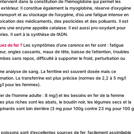
 intervient dans la constitution de l’hémoglobine qui permet les
extérieur. Il constitue également la myoglobine, réserve d’oxygène
transport et au stockage de l’oxygène, d’où une fatigue intense en
toxication des médicaments, des pesticides et des polluants. Il est
ans une enzyme appelée catalase. Il est aussi pro-oxydant pour
ries. Il sert à la synthèse de l’ADN.
ez de fer ?
Les symptômes d’une carence en fer sont : fatigue
ur, ongles cassants, maux de tête, baisse de l’attention, troubles
bes sans repos, difficulté à supporter le froid, perturbation ou
 une analyse de sang. La ferritine est souvent dosée mais ce
ation. La transferrine est plus précise (normes de 2,2 à 5 mg/l
g/l pour les femmes).
er de l’homme adulte : 8 mg/j et les besoins en fer de la femme
les plus riches sont les abats, le boudin noir, les légumes secs et la
pinards sont loin derrière (3 mg pour 100g contre 23 mg pour 100 
 poissons sont d’excellentes sources de fer, facilement assimilable