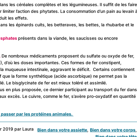
ans les céréales complètes et les légumineuses. Il suffit de les fair
 limiter l’action des phytates. La consommation d’un pain au levain 
uit les effets.
ans les épinards cuits, les betteraves, les bettes, la rhubarbe et le
hosphates
présents dans la viande, les saucisses ou encore
.
De nombreux médicaments proposent du sulfate ou oxyde de fer,
), d’où les doses importantes. Ces formes de fer constipent,
t la muqueuse intestinale, aggravant le déficit. Certains contiennent
f que la forme synthétique (acide ascorbique) ne permet pas la
é. Le bisglycinate de fer est mieux toléré et assimilé.
lus en plus proposée, ce dernier participant au transport du fer dan
 aux excès. Le cuivre, comme le fer, s’avère pro-oxydatif en quantité
s passer par les protéines animales.
ier 2019 par Laura
Bien dans votre assiette
Bien dans votre corps
Bien dans votre tête