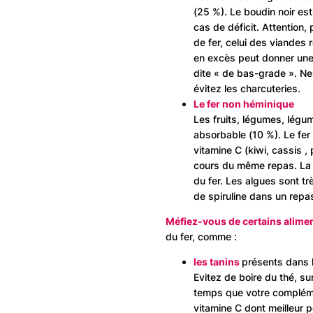
(25 %). Le boudin noir es
cas de déficit. Attention
de fer, celui des viandes
en excès peut donner une 
dite « de bas-grade ». N
évitez les charcuteries.
Le fer non héminique
Les fruits, légumes, légum
absorbable (10 %). Le fer
vitamine C (kiwi, cassis ,
cours du même repas. La f
du fer. Les algues sont tr
de spiruline dans un repa
Méfiez-vous de certains alime
du fer, comme :
les tanins
présents dans l
Evitez de boire du thé, s
temps que votre complémen
vitamine C dont meilleur po