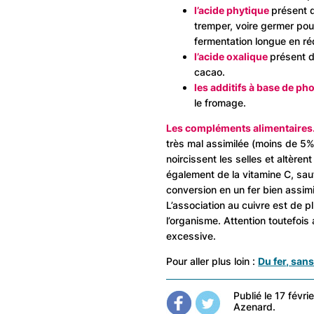
l’acide phytique
présent d
tremper, voire germer pour
fermentation longue en réd
l’acide oxalique
présent d
cacao.
les additifs à base de p
le fromage.
Les compléments alimentaires
très mal assimilée (moins de 5%
noircissent les selles et altèren
également de la vitamine C, sau
conversion en un fer bien assimil
L’association au cuivre est de p
l’organisme. Attention toutefois
excessive.
Pour aller plus loin :
Du fer, san
Publié le 17 févr
Azenard.