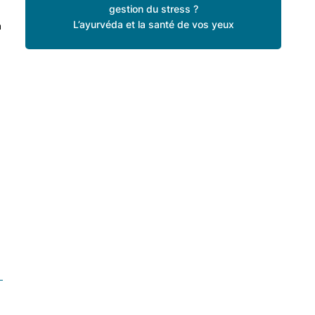
gestion du stress ?
e
L’ayurvéda et la santé de vos yeux
à
s