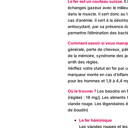
Le fer est un couteau suisse.
Il
échanges gazeux avec le milieu 
dans le muscle. Il sert donc au 
cas d’anémie. Il sert à la désin
antioxydant, par sa présence d
permettre l’élimination des bacté
Comment savoir si vous manqu
générale, perte de cheveux, pâle
de la mémoire, syndrome des jam
arrêt des règles.
Vérifiez votre statut en fer par
marqueur monte en cas d’inflamm
pour les hommes et 1,9 à 4,4 m
Où le trouver ?
Les besoins en f
(réglée) : 16 mg/j. Les aliments 
viande rouge. Les légendaires é
de boudin)
Le fer héminique
Les viandes rouges et les