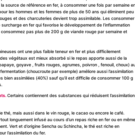
t la source de référence en fer, à consommer une fois par semaine e
, pour les hommes et les femmes de plus de 50 ans qui éliminent peu
 rouges et des charcuteries devient trop assimilable. Les consommer
surcharge en fer qui favorise le développement de l’inflammation
e consommez pas plus de 200 g de viande rouge par semaine et
ineuses ont une plus faible teneur en fer et plus difficilement
 des végétaux est mieux absorbé si le repas apporte aussi de la
 papaye, goyave , fruits rouges, agrumes, poivron , fenouil, choux) a
ermentation (choucroute par exemple) améliore aussi l’assimilation
ès bien assimilées (40%) sauf qu’il est difficile de consommer 100 g
s.
nts.
Certains contiennent des substances qui réduisent l’assimilation
e thé, mais aussi dans le vin rouge, le cacao ou encore le café.
urtout longuement infusé au cours d’un repas riche en fer ou en mêm
t. Vert et d’origine Sencha ou Schincha, le thé est riche en
ur l’assimilation du fer.