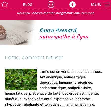
MENU
BLOG
Nouveau : découvrez mon programme anti-arthrose
Laura Azenard,
naturopathe à Lyon
L’ortie, comment l’utiliser
L’ortie est un véritable couteau suisse.
Antianémique, antiallergique,
dépurative, immuno- protectrice,
antiasthmatique, antipelliculaire,
hémostatique, préventive de l’artériosclérose astringente,
diurétique, hypoglycémiante, hypotensive, pectorale,
styptique, rubéfiante et tonique et …. antirhumatismale.