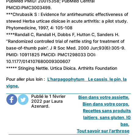
PubMed PMID: 20015358; PubMed Central
PMCID:PMC3003499.
***Chrubasik S : Evidence for antirheumatic effectiveness of
stewed Herba urticae dioicae in acute arthritis: a pilot study.
Phytomedicine, 1997, 4: 105-108
****Randall C, Randall H, Dobbs F, Hutton C, Sanders H.
“Randomized controlled trial of nettle sting for treatment of
base-of-thumb pain”. J R Soc Med. 2000 Jun;93(6):305-9.
PMID: 10911825 PMCID: PMC1298033 DOI:
10.1177/014107680009300607
***** Stinging Nettle. Urtica Dioica. Arthirits Foundation
Pour aller plus loin :
L’harpagophytum
Le cassis, le pin, la
vigne.
Publié le 1 février
Bien dans votre assiette
2022 par Laura
Bien dans votre corps
Azenard.
Recettes sans produits
laitiers, sans gluten, IG
bas
Tout savoir sur l'arthrose